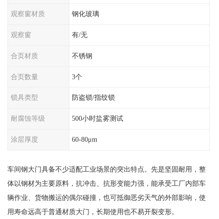
观察窗材质
钢化玻璃
观察窗
有/无
合页材质
不锈钢
合页数量
3个
锁具类型
防盗锁/指纹锁
耐腐蚀等级
500小时盐雾测试
涂层厚度
60-80μm
车间钢大门具备不少适配工业场景的突出特点。先是坚固耐用，整
体以钢材为主要原料，抗冲击、抗形变能力强，能承受工厂内部车
辆作业、货物搬运的偶尔碰撞，也可抵御恶劣天气的外部影响，使
用寿命远高于普通材质大门，长期使用也不易开裂变形。