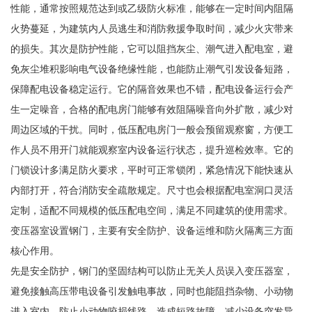
性能，通常按照规范达到或乙级防火标准，能够在一定时间内阻隔
火势蔓延，为建筑内人员逃生和消防救援争取时间，减少火灾带来
的损失。其次是防护性能，它可以阻挡灰尘、潮气进入配电室，避
免灰尘堆积影响电气设备绝缘性能，也能防止潮气引发设备短路，
保障配电设备稳定运行。它的隔音效果也不错，配电设备运行会产
生一定噪音，合格的配电房门能够有效阻隔噪音向外扩散，减少对
周边区域的干扰。同时，低压配电房门一般会预留观察窗，方便工
作人员不用开门就能观察室内设备运行状态，提升巡检效率。它的
门锁设计多满足防火要求，平时可正常锁闭，紧急情况下能快速从
内部打开，符合消防安全疏散规定。尺寸也会根据配电室洞口灵活
定制，适配不同规模的低压配电空间，满足不同建筑的使用需求。
变压器室设置钢门，主要有安全防护、设备运维和防火隔离三方面
核心作用。
先是安全防护，钢门的坚固结构可以防止无关人员误入变压器室，
避免接触高压带电设备引发触电事故，同时也能阻挡杂物、小动物
进入室内，防止小动物咬损线路、造成短路故障，减少设备突发异