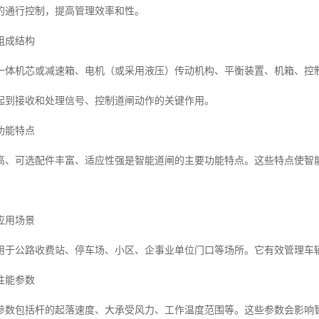
的通行控制，提高管理效率和性。
组成结构
一体机芯或减速箱、电机（或采用液压）传动机构、平衡装置、机箱、控
起到接收和处理信号、控制道闸动作的关键作用。
功能特点
高、可选配件丰富、适应性强是智能道闸的主要功能特点。这些特点使智
应用场景
用于公路收费站、停车场、小区、企事业单位门口等场所。它有效管理车
性能参数
参数包括杆的起落速度、大承受风力、工作温度范围等。这些参数会影响