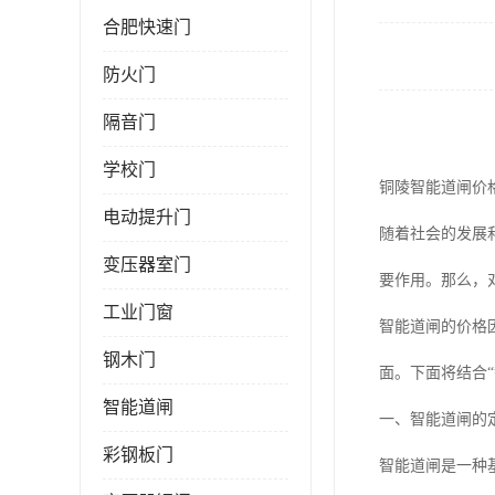
合肥快速门
防火门
隔音门
学校门
铜陵智能道闸价
电动提升门
随着社会的发展
变压器室门
要作用。那么，
工业门窗
智能道闸的价格
钢木门
面。下面将结合
智能道闸
一、智能道闸的
彩钢板门
智能道闸是一种