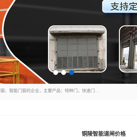
安徽奇道智能门业有限公司是一家专业生产各种门窗、智能门窗的企业，主要产品：特种门，快速门，医用门，提升门，钢木门，智能道闸，钢大门，平移门，卷帘门，保温门，钢制自由门，防火门等，欢迎前来咨询采购。
铜陵智能道闸价格