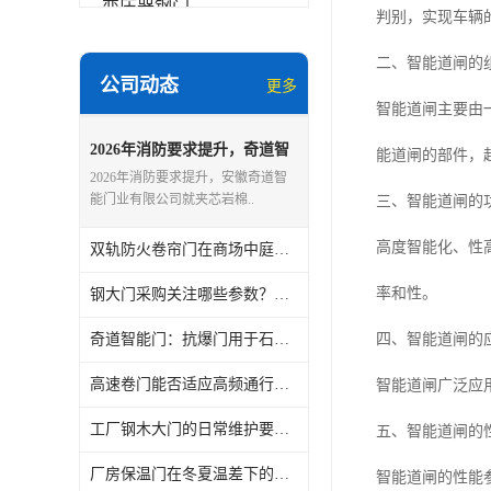
变压器钢门
判别，实现车辆
非标门
二、智能道闸的
公司动态
更多
钢大门
智能道闸主要由
抗爆门
2026年消防要求提升，奇道智
能道闸的部件，
能门夹芯岩棉板门阻燃性能说
2026年消防要求提升，安徽奇道智
明
快速门
能门业有限公司就夹芯岩棉..
三、智能道闸的
提升门
高度智能化、性
双轨防火卷帘门在商场中庭应用案例，奇道智能门安装服务受认可
率和性。
钢大门采购关注哪些参数？奇道智能门梳理清单
奇道智能门：抗爆门用于石油化工项目，验收时需核对哪些资料？
四、智能道闸的
高速卷门能否适应高频通行？奇道智能门提供安徽本地案例
智能道闸广泛应
工厂钢木大门的日常维护要点，奇道智能门总结实用经验
五、智能道闸的
厂房保温门在冬夏温差下的变形控制，安徽奇道智能门技术要点
智能道闸的性能