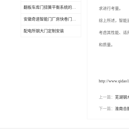
翻板车库门扭簧平衡系统的维护周期——奇道智能门建议
求进行考量。
安徽奇道智能门厂房快卷门，安装周期与原有土建如何配合？
综上所述，智能
配电所钢大门定制安装
考虑其性能、适
和质量。
http://www.qidao
上一篇：
芜湖钢
下一篇：
淮南合