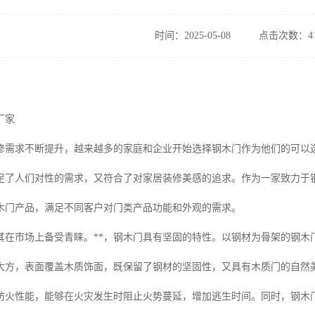
时间：2025-05-08
点击次数：41
厂家
修需求不断提升，越来越多的家庭和企业开始选择钢木门作为他们的可以
足了人们对性的需求，又符合了对家居装修美感的追求。作为一家致力于
木门产品，满足不同客户对门类产品功能和外观的需求。
其在市场上备受青睐。**，钢木门具有坚固的特性。以钢材为骨架的钢木
大方，表面覆盖木质饰面，既保留了钢材的坚固性，又具有木质门的自然
防火性能，能够在火灾发生时阻止火势蔓延，增加逃生时间。同时，钢木