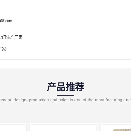
168.com
火门生产厂家
厂家
产品推荐
ment, design, production and sales in one of the manufacturing ent