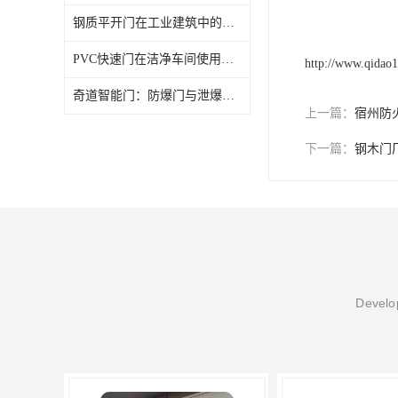
钢质平开门在工业建筑中的选用，奇道智能门观察
PVC快速门在洁净车间使用需注意什么？奇道智能门总结要点
http://www.qidao
奇道智能门：防爆门与泄爆门的核心区别，适用于哪些场景？
上一篇：
宿州防
下一篇：
钢木门
Develop