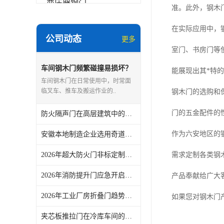
变压器钢门
准。此外，钢木
非标门
在实际应用中，
公司动态
更多
钢大门
室门、书房门等
抗爆门
车间钢木门频繁碰撞易损坏？
能展现出其*特的
奇道智能门采用抗冲击设计
车间钢木门在日常使用中，时常面
快速门
临叉车、推车及搬运作业的..
钢木门的选购和
提升门
门的五金配件的
防火隔声门在高层建筑中的配置要求，奇道智能门2026年行业观察
作为六安地区的
安徽本地制造企业选用奇道智能门车间快速门，维护成本是否可控？
2026年超大防火门非标定制周期多长？奇道智能门源头工厂可对接
需求定制各类钢
2026年消防提升门应急开启功能解析——奇道智能门案例
产品奉献给广大
2026年工业厂房折叠门趋势：奇道智能门强调耐用与密封
如果您对钢木门
夹芯板推拉门在冷库车间的适用性，奇道智能门提供选型参考