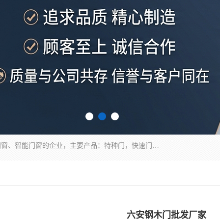
安徽奇道智能门业有限公司是一家专业生产各种门窗、智能门窗的企业，主要产品：特种门，快速门，医用门，提升门，钢木门，智能道闸，钢大门，平移门，卷帘门，保温门，钢制自由门，防火门等，欢迎前来咨询采购。
六安钢木门批发厂家