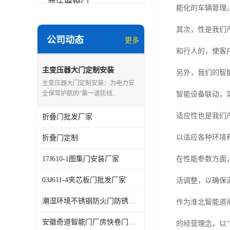
变压器钢门
能化的车辆管理
非标门
其次，性是我们
公司动态
更多
钢大门
和行人的，使客
抗爆门
主变压器大门定制安装
另外，我们的智
主变压器大门定制安装：为电力安
快速门
全保驾护航的“第一道防线..
智能设备联动，
提升门
适应性也是我们
折叠门批发厂家
以适应各种环境
折叠门定制
17J610-1图集门安装厂家
在性能参数方面
03J611-4夹芯板门批发厂家
活调整，以确保
潮湿环境不锈钢防火门防锈怎么做？奇道智能门工艺解析
作为淮北智能道
安徽奇道智能门厂房快卷门，能否降低冷库出入口能耗损失？
的经营理念，以