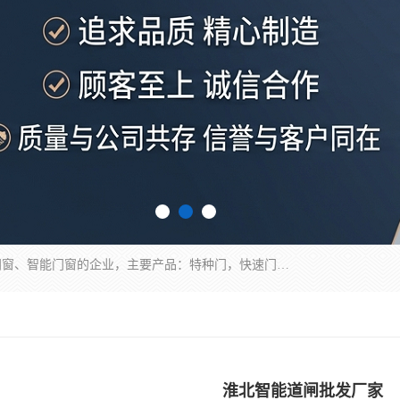
安徽奇道智能门业有限公司是一家专业生产各种门窗、智能门窗的企业，主要产品：特种门，快速门，医用门，提升门，钢木门，智能道闸，钢大门，平移门，卷帘门，保温门，钢制自由门，防火门等，欢迎前来咨询采购。
淮北智能道闸批发厂家