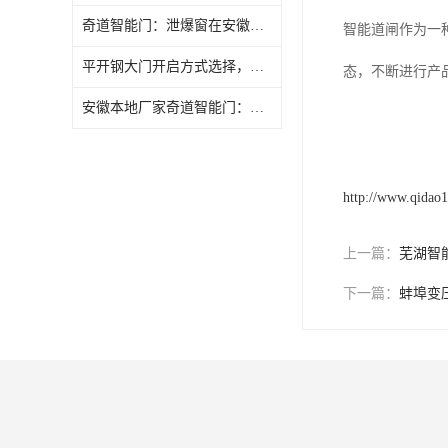
奇道智能门：泄爆窗在安徽本地制药车间的应用案例参考
智能道闸作为一
平开钢大门开启方式选择，奇道智能门提供实用建议
态，不断进行产
安徽本地厂家奇道智能门：变配电所折叠门选型要点解析
http://www.qidao
上一篇：
芜湖智
下一篇：
蚌埠变