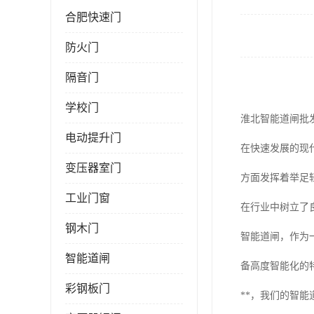
合肥快速门
防火门
隔音门
学校门
淮北智能道闸批
电动提升门
在快速发展的现
变压器室门
方面发挥着举足
工业门窗
在行业中树立了
钢木门
智能道闸，作为
智能道闸
备高度智能化的
彩钢板门
**，我们的智